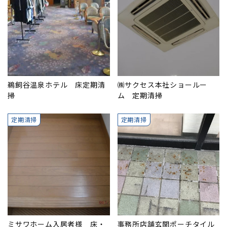
鵜飼谷温泉ホテル 床定期清
㈱サクセス本社ショールー
掃
ム 定期清掃
定期清掃
定期清掃
ミサワホーム入居者様 床・
事務所店舗玄関ポーチタイル