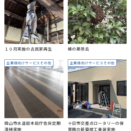
１０月実施の古民家再生
蜂の巣除去
企業様向けサービスその他
企業様向けサービスその他
岡山市水道局本局庁舎床定期
十日市交差点ロータリーの保
清掃実施
育園の新築竣工美装実施