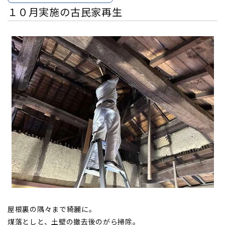
１０月実施の古民家再生
屋根裏の隅々まで綺麗に。
煤落としと、土壁の撤去後のがら掃除。