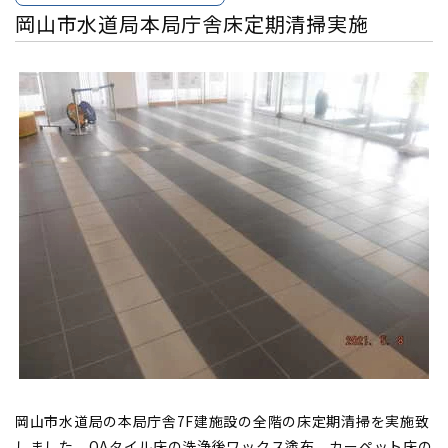
岡山市水道局本局庁舎床定期清掃実施
岡山市水道局の本局庁舎7F建施設の全階の床定期清掃を実施致
しました。OAタイル床の洗浄後ワックス塗布、カーペット床の